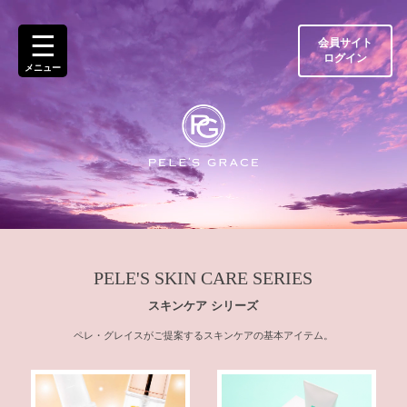
ト
☰
ッ
会員サイト
プ
ログイン
メニュー
ペ
ー
ジ
ペ
レ・
グ
レ
イ
ス
と
は
PELE'S SKIN CARE SERIES
スキンケア シリーズ
製
品
ペレ・グレイスがご提案するスキンケアの基本アイテム。
一
覧
ご