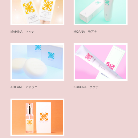
あ
い
さ
つ
MAHINA マヒナ
MOANA モアナ
会
社
概
要
お
知
ら
せ
AOLANI アオラニ
KUKUNA ククナ
一
覧
お
問
い
合
わ